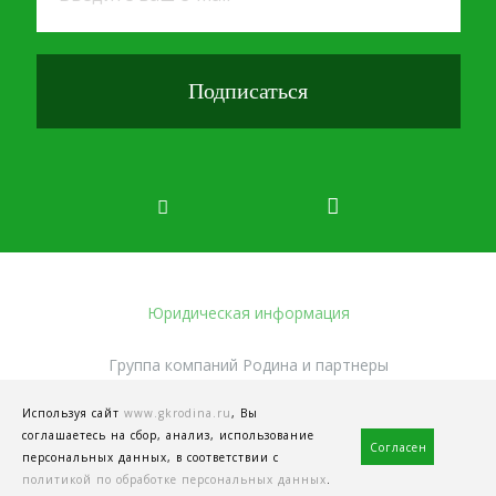
Юридическая информация
Группа компаний Родина и партнеры
© 2016–2026, все права защищены
Используя сайт
www.gkrodina.ru
, Вы
Создание сайта
—
соглашаетесь на сбор, анализ, использование
Согласен
студия Visual Web
персональных данных, в соответствии с
политикой по обработке персональных данных
.